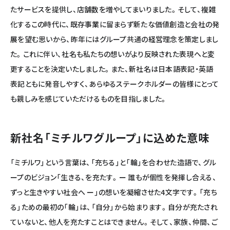
たサービスを提供し、店舗数を増やしてまいりました。そして、複雑
化するこの時代に、既存事業に留まらず新たな価値創造と会社の発
展を望む思いから、昨年にはグループ共通の経営理念を策定しまし
た。これに伴い、社名も私たちの想いがより反映された表現へと変
更することを決定いたしました。また、新社名は日本語表記・英語
表記ともに発音しやすく、あらゆるステークホルダーの皆様にとって
も親しみを感じていただけるものを目指しました。
新社名「ミチルワグループ」に込めた意味
「ミチルワ」という言葉は、「充ちる」と「輪」を合わせた造語で、グル
ープのビジョン「生きる、を充たす。ー 誰もが個性を発揮し合える、
ずっと生きやすい社会へ ー」の想いを凝縮させた4文字です。「充ち
る」ための最初の「輪」は、「自分」から始まります。自分が充たされ
ていないと、他人を充たすことはできません。そして、家族、仲間、ご