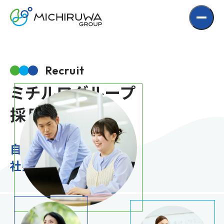
Skip
to
Content
Recruit
ミチルワグループ
採用情報
自分を充たし、輪を広げ、
社会課題に挑戦する